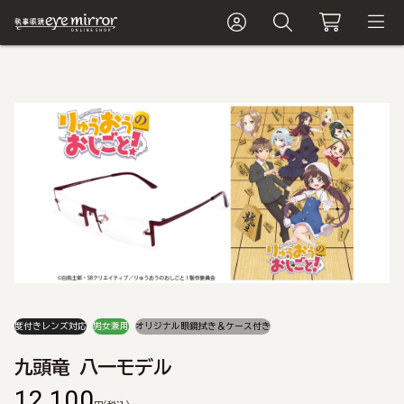
度付きレンズ対応
男女兼用
オリジナル眼鏡拭き＆ケース付き
九頭竜 八一モデル
12,100