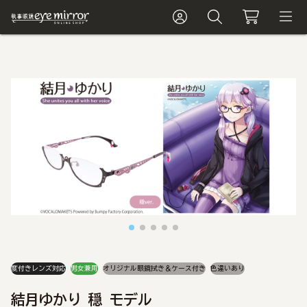
度付きレンズ対応
男女兼用
オリジナル眼鏡拭き＆ケース付き
色違いあり
結月ゆかり 穏 モデル