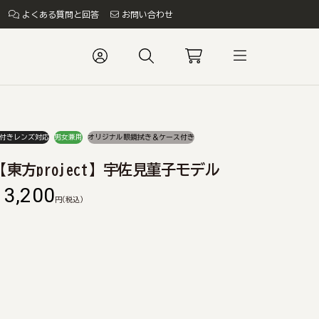
よくある質問と回答
お問い合わせ
付きレンズ対応
男女兼用
オリジナル眼鏡拭き＆ケース付き
【東方project】宇佐見菫子モデル
13,200
円
(税込)