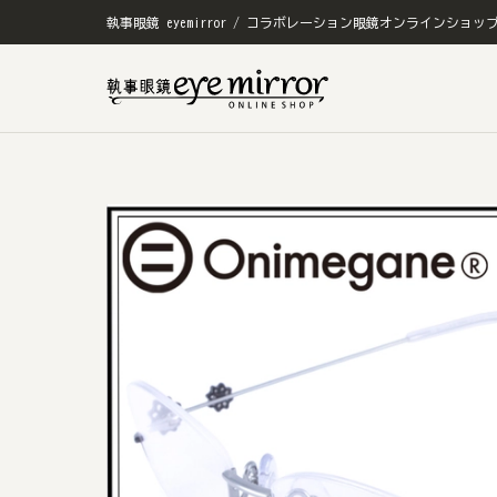
執事眼鏡 eyemirror / コラボレーション眼鏡オンラインショッ