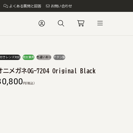
よくある質問と回答
お問い合わせ
付きレンズ対応
男女兼用
色違いあり
チタン製
オニメガネOG-7204 Original Black
30,800
円
(税込)