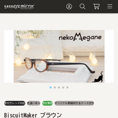
度付きレンズ対応
色違いあり
男女兼用
オリジナル眼鏡拭き＆ケース付き
BiscuitMaker ブラウン