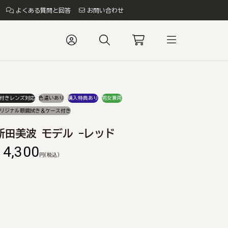
よくある質問と回答
お問い合わせ
付きレンズ対応
色違いあり
購入特典あり
男女兼用
リジナル眼鏡拭き＆ケース付き
新田美波 モデル -レッド
14,300
円
(税込)