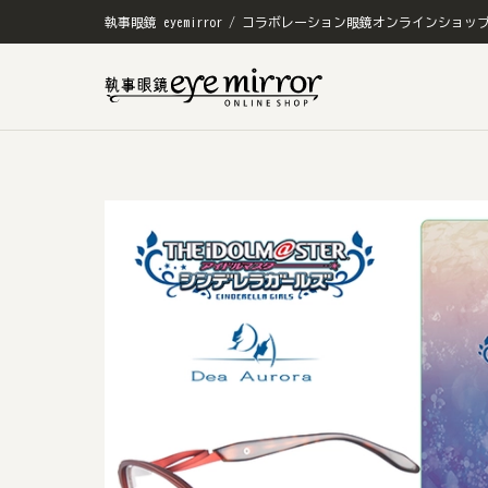
執事眼鏡 eyemirror / コラボレーション眼鏡オンラインショッ