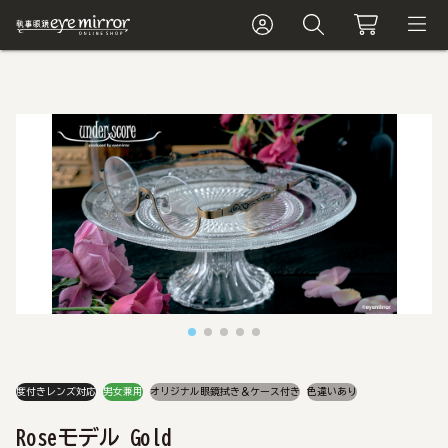
度付きレンズ対応
男女兼用
オリジナル眼鏡拭き＆ケース付き
色違いあり
Roseモデル Gold