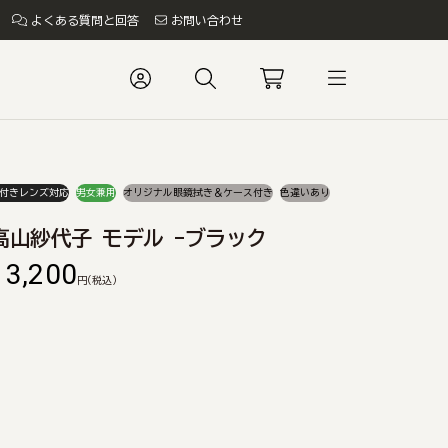
よくある質問と回答
お問い合わせ
付きレンズ対応
男女兼用
オリジナル眼鏡拭き＆ケース付き
色違いあり
高山紗代子 モデル -ブラック
13,200
円
(税込)