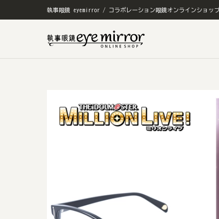
執事眼鏡 eyemirror / コラボレーション眼鏡オンラインショッ