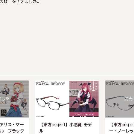
の蛙」をそえました。
ました
完売
t】アリス・マー
【東方project】小悪魔 モデ
【東方proje
デル ブラック
ル
ー・ノーレッ