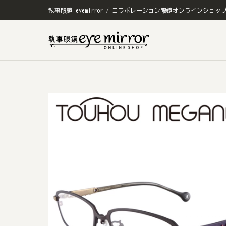
執事眼鏡 eyemirror / コラボレーション眼鏡オンラインショッ