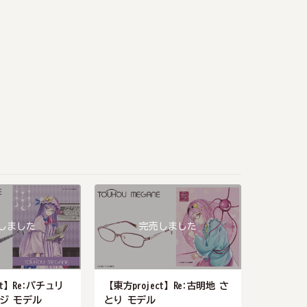
しました
完売しました
ct】Re:パチュリ
【東方project】Re:古明地 さ
【東方pr
ジ モデル
とり モデル
カーレッ