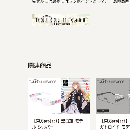
先セルには裏側にはワンポイントとして、「鳥獣戯画
関連商品
完売し
【東方project】聖白蓮 モデ
【東方projec
ル シルバー
ガトロイド モ