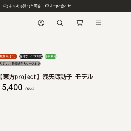
よくある質問と回答
お問い合わせ
数制限【１】
度付きレンズ対応
男女兼用
リジナル眼鏡拭き＆ケース付き
【東方project】洩矢諏訪子 モデル
15,400
円
(税込)