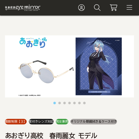
個数制限【３】
度付きレンズ対応
男女兼用
オリジナル眼鏡拭き＆ケース付き
あおぎり高校 春雨麗女 モデル