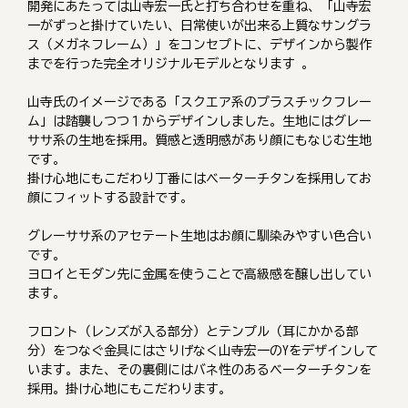
開発にあたっては山寺宏一氏と打ち合わせを重ね、「山寺宏
一がずっと掛けていたい、日常使いが出来る上質なサングラ
ス（メガネフレーム）」をコンセプトに、デザインから製作
までを行った完全オリジナルモデルとなります 。
山寺氏のイメージである「スクエア系のプラスチックフレー
ム」は踏襲しつつ１からデザインしました。生地にはグレー
ササ系の生地を採用。質感と透明感があり顔にもなじむ生地
です。
掛け心地にもこだわり丁番にはベーターチタンを採用してお
顔にフィットする設計です。
グレーササ系のアセテート生地はお顔に馴染みやすい色合い
です。
ヨロイとモダン先に金属を使うことで高級感を醸し出してい
ます。
フロント（レンズが入る部分）とテンプル（耳にかかる部
分）をつなぐ金具にはさりげなく山寺宏一のYをデザインして
います。また、その裏側にはバネ性のあるベーターチタンを
採用。掛け心地にもこだわります。