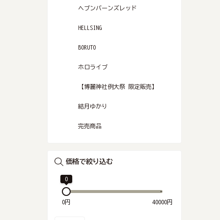
ヘブンバーンズレッド
HELLSING
BORUTO
ホロライブ
【博麗神社例大祭 限定販売】
結月ゆかり
完売商品
価格で絞り込む
0
0
0円
40000円