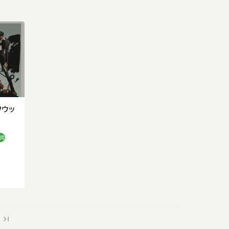
フウッ
用