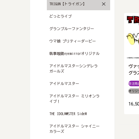
TRIGUN【トライガン】
どっとライブ
グランブルーファンタジー
ウマ娘 プリティーダービー
執事眼鏡eyemirrorオリジナル
アイドルマスターシンデレラ
ヴァ
ガールズ
グラ
受注商
アイドルマスター
オリジ
アイドルマスター ミリオンラ
イブ！
16,5
THE IDOLM@STER SideM
アイドルマスター シャイニー
カラーズ