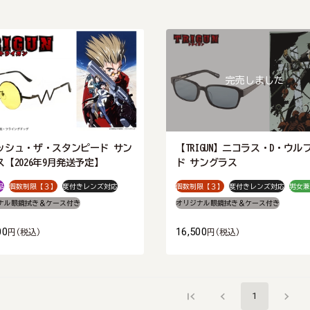
完売しました
ッシュ・ザ・スタンピード サン
【TRIGUN】ニコラス・D・ウル
ス【2026年9月発送予定】
ド サングラス
品
個数制限【３】
度付きレンズ対応
個数制限【３】
度付きレンズ対応
男女兼
ナル眼鏡拭き＆ケース付き
オリジナル眼鏡拭き＆ケース付き
00
16,500
円
(税込)
円
(税込)
1