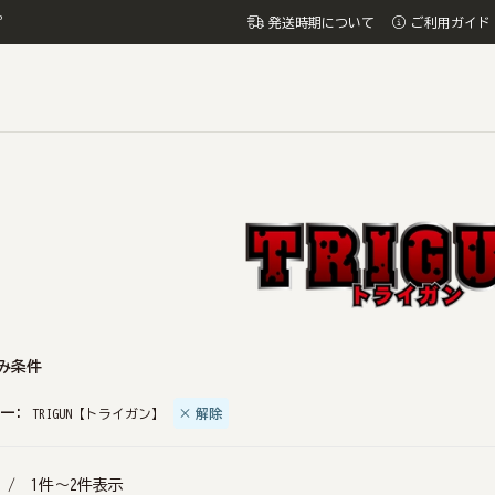
プ
発送時期について
ご利用ガイド
み条件
ー:
TRIGUN【トライガン】
解除
 /
1
件～
2
件表示