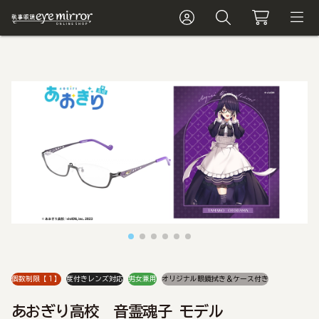
個数制限【１】
度付きレンズ対応
男女兼用
オリジナル眼鏡拭き＆ケース付き
あおぎり高校 音霊魂子 モデル